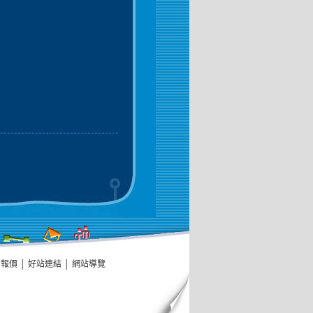
信報價
│
好站連結
│
網站導覽