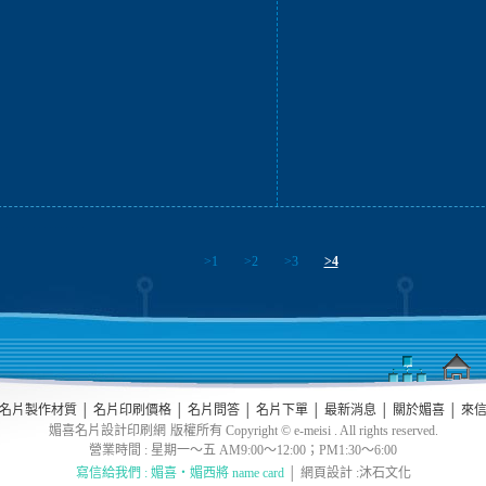
>1
>2
>3
>4
名片製作材質
│
名片印刷價格
│
名片問答
│
名片下單
│
最新消息
│
關於媚喜
│
來
媚喜名片設計印刷網
版權所有 Copyright © e-meisi . All rights reserved.
營業時間 : 星期一～五 AM9:00～12:00；PM1:30～6:00
寫信給我們 : 媚喜‧媚西將 name card
│ 網頁設計 :沐石文化