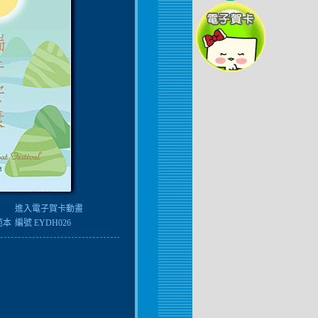
進入電子賀卡動畫
範本
編號 EYDH026