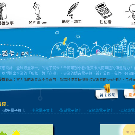
幫您設計「全球限量唯一」的電子賀卡！千萬可別小看e化賀卡風雨無阻的傳遞能力！
可以塑造出企業的「形象」與「商機」。專業的媚喜電子賀卡設計公司，我們不只做
設計
範本：實力派的媚喜真不是蓋的，就請各位看倌慢慢欣賞媚喜的ecard作品，包
分類：
>端午電子賀卡
>中秋電子賀卡
>聖誕電子賀卡
>父親節電子賀卡
>母親節