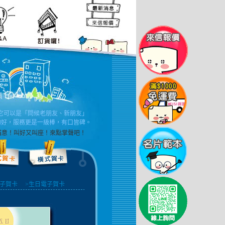
它可以是「問候老朋友、新朋友」
的好，服務更是一級棒，有口皆碑。
君滿意！叫好又叫座！來點掌聲吧！
電子賀卡
>生日電子賀卡