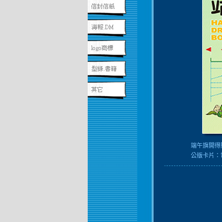
端午旗開得
公版卡片：