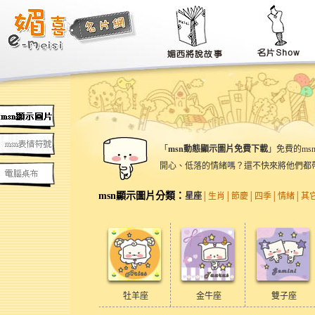
「
msn動態顯示圖片免費下載
」免費的m
開心、低落的情緒嗎？還不快來將他們都
msn顯示圖片分類：
星座
│
生肖
│節慶
│
四季
│情緒│
其
牡羊座
金牛座
雙子座