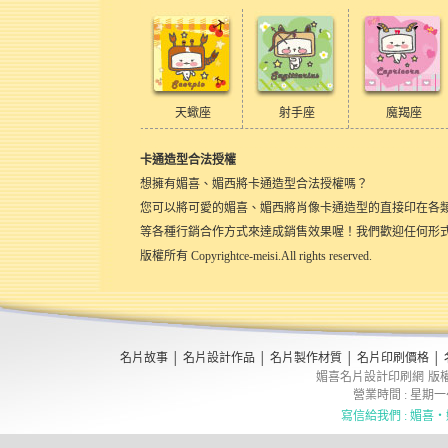
天蠍座
射手座
魔羯座
卡通造型合法授權
想擁有媚喜、媚西將卡通造型合法授權嗎？
您可以將可愛的媚喜、媚西將肖像卡通造型的直接印在各
等各種行銷合作方式來達成銷售效果喔！我們歡迎任何形
版權所有 Copyrightce-meisi.All rights reserved.
名片故事
│
名片設計作品
│
名片製作材質
│
名片印刷價格
│
媚喜名片設計印刷網
版權所
營業時間 : 星期一～五
寫信給我們 : 媚喜‧媚西