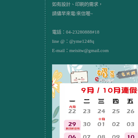
如有設計、印刷的需求，
請儘早來電/來信喔~
電話：04-23280888#18
line @：@yme1248q
E-mail：meisitw@gmail.com